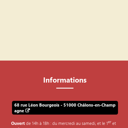
Informations
68 rue Léon Bourgeois - 51000 Châlons-en-Champ
agne
er
Ouvert
de 14h à 18h : du mercredi au samedi, et le 1
et